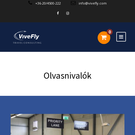
+36-20/4500-222
info@vivefly.com
0
Olvasnivalók