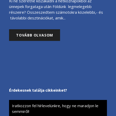
Ki ne szeretne kiszakadni a hétköznapokból az
ünnepek forgataga után Földünk legmelegebb
részeire? Összeszedtem számotokra közelebbi,- és
távolabbi desztinációkat, amik...
TOVÁBB OLVASOM
Érdekesnek találja cikkeinket?
Iratkozzon fel hírlevelünkre, hogy ne maradjon le
semmiről!