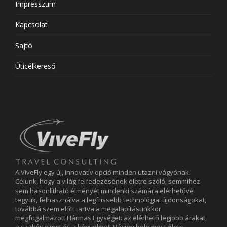
Impresszum
Kapcsolat
Sajtó
Úticélkereső
A ViveFly egy új, innovatív opció minden utazni vágyónak.
Célunk, hogy a világ felfedezésének életre szóló, semmihez
sem hasonlítható élményét mindenki számára elérhetővé
tegyük, felhasználva a legfrissebb technológiai újdonságokat,
továbbá szem előtt tartva a megalapításunkkor
megfogalmazott Hármas Egységet: az elérhető legjobb árakat,
a szakértelmet és a kényelmet. Vágjon bele most élete