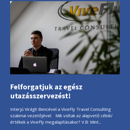
Felforgatjuk az egész
utazásszervezést!
Interjú Virágh Bencével a ViveFly Travel Consulting
szakmai vezetőjével. Mik voltak az alapvető célok/
értékek a ViveFly megalapításakor? V.B: Mint...