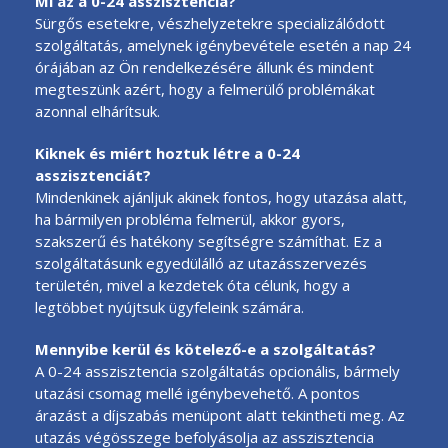
Mi az a 0-24 asszisztencia?
Sürgős esetekre, vészhelyzetekre specializálódott
szolgáltatás, amelynek igénybevétele esetén a nap 24
órájában az Ön rendelkezésére állunk és mindent
megteszünk azért, hogy a felmerülő problémákat
azonnal elhárítsuk.
Kiknek és miért hoztuk létre a 0-24
asszisztenciát?
Mindenkinek ajánljuk akinek fontos, hogy utazása alatt,
ha bármilyen probléma felmerül, akkor gyors,
szakszerű és hatékony segítségre számíthat. Ez a
szolgáltatásunk egyedülálló az utazásszervezés
területén, mivel a kezdetek óta célunk, hogy a
legtöbbet nyújtsuk ügyfeleink számára.
Mennyibe kerül és kötelező-e a szolgáltatás?
A 0-24 asszisztencia szolgáltatás opcionális, bármely
utazási csomag mellé igénybevehető. A pontos
árazást a díjszabás menüpont alatt tekintheti meg. Az
utazás végösszege befolyásolja az asszisztencia