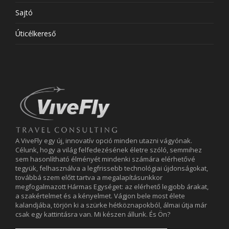
Sajtó
Úticélkereső
A ViveFly egy új, innovatív opció minden utazni vágyónak.
Célunk, hogy a világ felfedezésének életre szóló, semmihez
sem hasonlítható élményét mindenki számára elérhetővé
tegyük, felhasználva a legfrissebb technológiai újdonságokat,
továbbá szem előtt tartva a megalapításunkkor
megfogalmazott Hármas Egységet: az elérhető legjobb árakat,
a szakértelmet és a kényelmet. Vágjon bele most élete
kalandjába, törjön ki a szürke hétköznapokból, álmai útja már
csak egy kattintásra van. Mi készen állunk. És Ön?