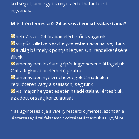
költségét, ami egy bizonyos értékhatár felett
ingyenes.
Miért érdemes a 0-24 asszisztenciát választania?
heti 7-szer 24 órában elérhetőek vagyunk
sürgős-, illetve vészhelyzetekben azonnal segítünk
a világ bármelyik pontján legyen Ön, rendelkezésére
állunk
amennyiben lekéste gépét ingyenesen* átfoglaljuk
Önt a legkorábbi elérhető járatra
amennyiben nyelvi nehézségek támadnak a
repülőtéren vagy a szálláson, segítünk
vis-major helyzet esetén haladéktalanul értesítjük
az adott ország konzulátusát
*
az ügyintézés díja a ViveFly részéről díjmentes, azonban a
légitársaság által felszámolt költséget áthárítjuk az ügyfélre.