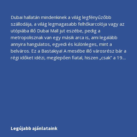
Dubai hallatán mindenkinek a világ legfényűzőbb
szállodája, a világ legmagasabb felhőkarcolója vagy az
utópiába illő Dubai Mall jut eszébe, pedig a
metropolisznak van egy másik arca is, ami legalább
annyira hangulatos, egyedi és különleges, mint a
belváros. Ez a Bastakiya! A mesébe illő városrész bár a
régi időket idézi, meglepően fiatal, hiszen „csak” a 19....
Legújabb ajánlataink