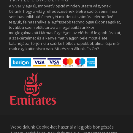
A ViveFly egy új, innovatív opció minden utazni vágyónak.
Célunk, hogy a világ felfedezésének életre szóló, semmihez
sem hasonlítható élményét mindenki számára elérhetővé
tegyük, felhasználva a legfrissebb technológiai újdonságokat,
továbbá szem előtt tartva a megalapításunkkor
megfogalmazott Hármas Egységet: az elérhető legjobb árakat,
a szakértelmet és a kényelmet. Vágjon bele most élete
kalandjába, törjön ki a szürke hétköznapokból, álmai útja már
csak egy kattintásra van. Mi készen állunk. És Ön?
Weboldalunk Cookie-kat használ a legjobb böngészési
Az ajánlatokhoz rendelt árak tényleges