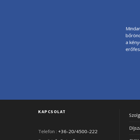
Mindan
bőrönd
a kény
erőfes
KAPCSOLAT
Szolg
Díjsz
Telefon :
+36-20/4500-222