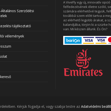
A ViveFly egy új, innovatív opci
felfedezésének életre szóló, 
Általános Szerződési
számára elérhetővé tegyük, fel
telek
továbbá szem előtt tartva a m
az elérhető legjobb árakat, a s
kalandjába, törjön ki a szürke 
ezelési tájékoztató
van. Mi készen állunk. És Ön?
lói vélemények
esszum
solat
lkereső
séseken és tervezésen alapulnak, azonban a foglalás befejez
dekében. Kérjük fogadja el, vagy szabja testre az
Adatvédelmi beállí
2022 vivefly.com, Minden jog fenntartva.