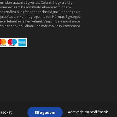
ó minden utazni vágyónak. Célunk, hogy a világ
semmihez sem hasonlítható élményét mindenki
használva a legfrissebb technológiai újdonságokat,
egalapításunkkor megfogalmazott Hármas Egységet:
zakértelmet és a kényelmet. Vágjon bele most élete
hétköznapokból, álmai útja már csak egy kattintásra
ésének időpontjáig változás tárgyát képezik.
Adatvédelmi beállítások
tásokat
.
Elfogadom