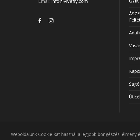
Email:
info@vivefly.com
GYIK
ÁSZF-
Felté
Adatk
Vásár
Impr
Kapc
Sajtó
Úticé
Az ajánlatokhoz rendelt árak tényleges kere
Weboldalunk Cookie-kat használ a legjobb böngészési élmény ér