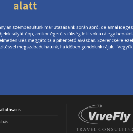
alatt
nyian szembesültünk már utazásaink során apró, de annál ideges
jeink súlyát épp, amikor égető szükség lett volna rá egy bepako
elmetlen ülés meggátolta a pihentető alvásban. Szerencsére ezek
zítéssel megszabadulhatunk, ha időben gondolunk rájuk. Vegyük is
áltatásaink
abás