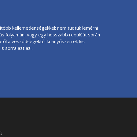
ítőbb kellemetlenségekkel: nem tudtuk lemérni
lás folyamán, vagy egy hosszabb repülőút során
től a vesződségektől könnyűszerrel, kis
 sorra azt az...