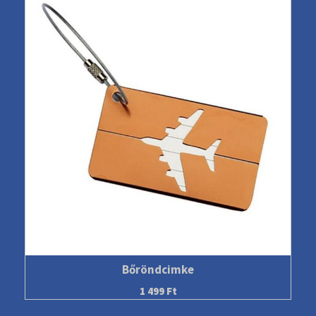
Bőröndcimke
1 499
Ft