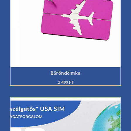
Bőröndcimke
1 499
Ft