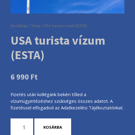
Kezdőlap
/
Shop
/ USA turista vízum (ESTA)
USA turista vízum
(ESTA)
6 990
Ft
Fizetés után kollégánk bekéri tőled a
vízumügyintézéshez szükséges összes adatot. A
fizetéssel elfogadod az Adatkezelési Tájékoztatónkat.
M
KOSÁRBA
e
n