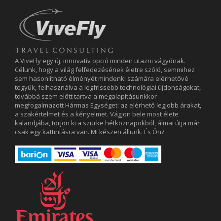
A ViveFly egy új, innovatív opció minden utazni vágyónak.
Célunk, hogy a világ felfedezésének életre szóló, semmihez
sem hasonlítható élményét mindenki számára elérhetővé
tegyük, felhasználva a legfrissebb technológiai újdonságokat,
továbbá szem előtt tartva a megalapításunkkor
megfogalmazott Hármas Egységet: az elérhető legjobb árakat,
a szakértelmet és a kényelmet. Vágjon bele most élete
kalandjába, törjön ki a szürke hétköznapokból, álmai útja már
csak egy kattintásra van. Mi készen állunk. És Ön?