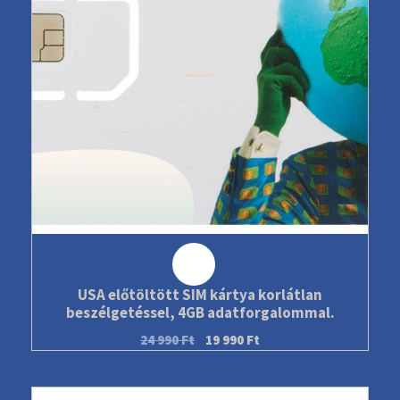
Akció!
USA előtöltött SIM kártya korlátlan
beszélgetéssel, 4GB adatforgalommal.
24 990
Ft
19 990
Ft