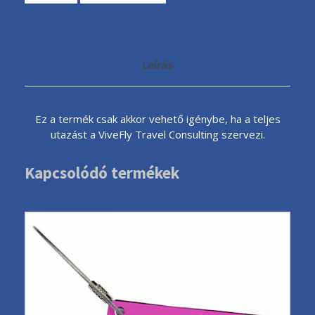
n
y
i
s
Leírás
é
g
Ez a termék csak akkor vehető igénybe, ha a teljes
utazást a ViveFly Travel Consulting szervezi.
Kapcsolódó termékek